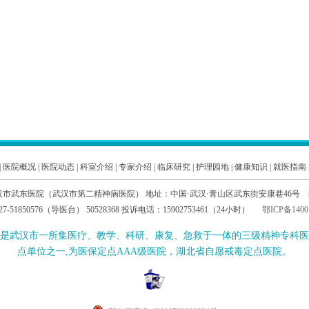
|
医院概况
|
医院动态
|
科室介绍
|
专家介绍
|
临床研究
|
护理园地
|
健康知识
|
就医指南
汉市武东医院（武汉市第二精神病医院） 地址：中国·武汉·青山区武东街安康巷46号 邮编
7-51850576（导医台） 50528368 投诉电话：15902753461（24小时）
鄂ICP备1400
是武汉市一所集医疗、教学、科研、康复、急救于一体的三级精神专科医
点单位之一,为医保定点AAA级医院，湖北省自愿戒毒定点医院。