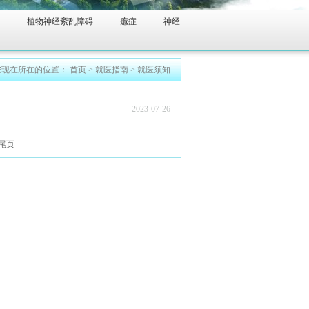
植物神经紊乱障碍
癔症
神经
您现在所在的位置：
首页
>
就医指南
>
就医须知
2023-07-26
尾页