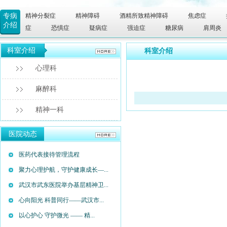
专病
精神分裂症
精神障碍
酒精所致精神障碍
焦虑症
介绍
症
恐惧症
疑病症
强迫症
糖尿病
肩周炎
科室介绍
科室介绍
心理科
麻醉科
精神一科
医院动态
医药代表接待管理流程
聚力心理护航，守护健康成长—...
武汉市武东医院举办基层精神卫...
心向阳光 科普同行——武汉市...
以心护心 守护微光 —— 精...