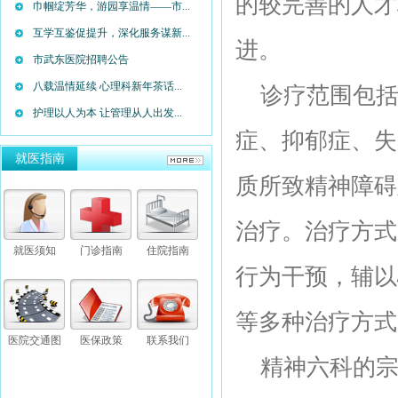
的较完善的人才
巾帼绽芳华，游园享温情——市...
互学互鉴促提升，深化服务谋新...
进。
市武东医院招聘公告
八载温情延续 心理科新年茶话...
诊疗范围包括
护理以人为本 让管理从人出发...
症、抑郁症、失
就医指南
质所致精神障碍
治疗。治疗方式
就医须知
门诊指南
住院指南
行为干预，辅以
等多种治疗方式
医院交通图
医保政策
联系我们
精神六科的宗