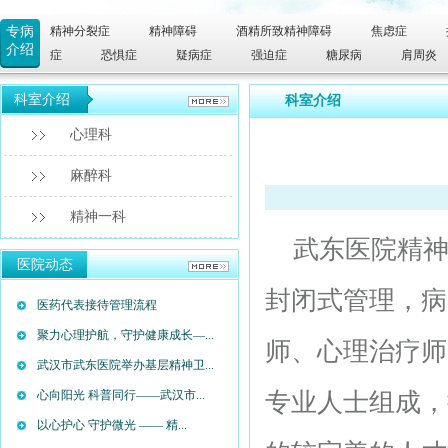
专病
精神分裂症
精神障碍
酒精所致精神障碍
焦虑症
介绍
症
恐惧症
疑病症
强迫症
糖尿病
肩周炎
科室介绍
科室介绍
心理科
麻醉科
精神一科
武东医院精神
医院动态
封闭式管理，病
医药代表接待管理流程
聚力心理护航，守护健康成长—...
师、心理治疗师
武汉市武东医院举办基层精神卫...
心向阳光 科普同行——武汉市...
专业人士组成，
以心护心 守护微光 —— 精...