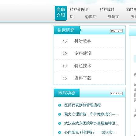
专病
精神分裂症
精神障碍
酒精
介绍
症
恐惧症
疑病症
强
临床研究
科研教学
专科建设
特色技术
资料下载
医院动态
医药代表接待管理流程
聚力心理护航，守护健康成长—...
武汉市武东医院举办基层精神卫...
心向阳光 科普同行——武汉市...