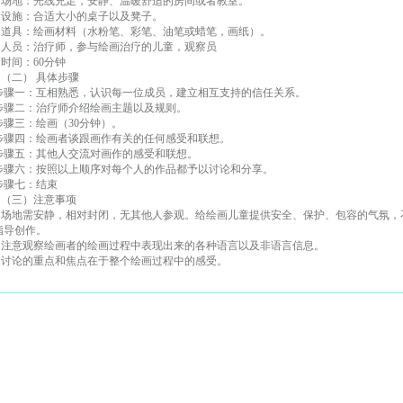
1.场地：光线充足，安静、温暖舒适的房间或者教室。
2.设施：合适大小的桌子以及凳子。
3.道具：绘画材料（水粉笔、彩笔、油笔或蜡笔，画纸）。
4.人员：治疗师，参与绘画治疗的儿童，观察员
5.时间：60分钟
（二） 具体步骤
步骤一：互相熟悉，认识每一位成员，建立相互支持的信任关系。
步骤二：治疗师介绍绘画主题以及规则。
步骤三：绘画（30分钟）。
步骤四：绘画者谈跟画作有关的任何感受和联想。
步骤五：其他人交流对画作的感受和联想。
步骤六：按照以上顺序对每个人的作品都予以讨论和分享。
步骤七：结束
（三）注意事项
1.场地需安静，相对封闭，无其他人参观。给绘画儿童提供安全、保护、包容的气氛
指导创作。
2.注意观察绘画者的绘画过程中表现出来的各种语言以及非语言信息。
3.讨论的重点和焦点在于整个绘画过程中的感受。