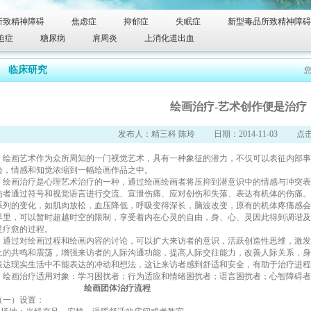
所致精神障碍
焦虑症
抑郁症
失眠症
新型毒品所致精神障碍
迫症
糖尿病
肩周炎
上消化道出血
临床研究
绘画治疗-艺术创作便是治疗
发布人：精三科 陈玲 日期：2014-11-03 点击次
绘画艺术作为众所周知的一门视觉艺术，具有一种象征的潜力，不仅可以表征内部事
验，情感和知觉浓缩到一幅绘画作品之中。
绘画治疗是心理艺术治疗的一种，通过绘画绘画者将压抑到潜意识中的情感与冲突表
访者通过符号和视觉语言进行交流、宣泄伤痛、应对创伤和失落、表达有机体的伤痛。
系列的变化，如肌肉放松，血压降低，呼吸变得深长，脑波改变，原有的机体疼痛感会
界里，可以暂时超越时空的限制，享受着内在心灵的自由，身、心、灵因此得到调谐及
灵疗愈的过程。
通过对绘画过程和绘画内容的讨论，可以扩大来访者的意识，活跃创造性思维，激发
上的共鸣和震荡，增强来访者的人际沟通功能，提高人际交往能力，改善人际关系，身
表达现实生活中不能表达的冲动和想法，这让来访者感到舒适和安全，有助于治疗进程
绘画治疗适用对象：学习困扰者；行为适应和情绪困扰者；语言困扰者；心智障碍者
绘画团体治疗流程
（一）设置：