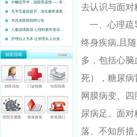
巾帼绽芳华，游园享温情——市...
去认识与面对
互学互鉴促提升，深化服务谋新...
市武东医院招聘公告
一、心理疏导
八载温情延续 心理科新年茶话...
护理以人为本 让管理从人出发...
终身疾病,且
就医指南
多，包括心脑
死），糖尿病
就医须知
门诊指南
住院指南
网膜病变、四
尿病足。面对
医院交通图
医保政策
联系我们
落、不知所措