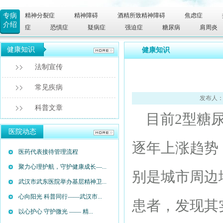
专病
精神分裂症
精神障碍
酒精所致精神障碍
焦虑症
介绍
症
恐惧症
疑病症
强迫症
糖尿病
肩周炎
健康知识
健康知识
法制宣传
常见疾病
发布人：
科普文章
目前2型糖尿
医院动态
逐年上涨趋势
医药代表接待管理流程
聚力心理护航，守护健康成长—...
别是城市周边
武汉市武东医院举办基层精神卫...
心向阳光 科普同行——武汉市...
患者，发现其
以心护心 守护微光 —— 精...