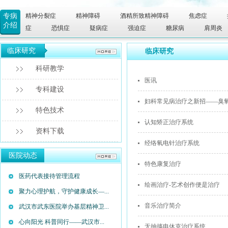
专病
精神分裂症
精神障碍
酒精所致精神障碍
焦虑症
介绍
症
恐惧症
疑病症
强迫症
糖尿病
肩周炎
临床研究
临床研究
科研教学
医讯
专科建设
妇科常见病治疗之新招——臭
特色技术
认知矫正治疗系统
资料下载
经络氧电针治疗系统
医院动态
特色康复治疗
医药代表接待管理流程
绘画治疗-艺术创作便是治疗
聚力心理护航，守护健康成长—...
音乐治疗简介
武汉市武东医院举办基层精神卫...
心向阳光 科普同行——武汉市...
无抽搐电休克治疗系统